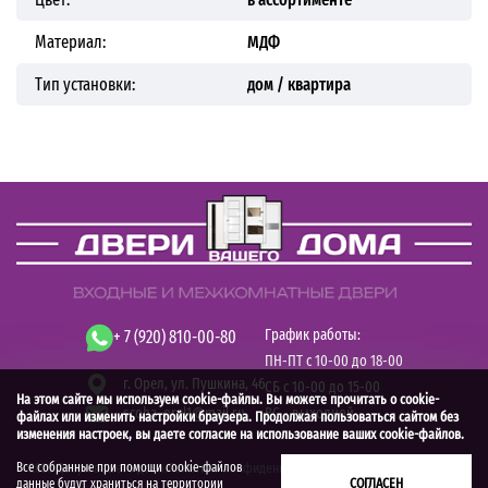
Материал:
МДФ
Тип установки:
дом / квартира
График работы:
+ 7 (920) 810-00-80
ПН-ПТ с 10-00 до 18-00
г. Орел,
ул. Пушкина, 46
СБ с 10-00 до 15-00
На этом сайте мы используем cookie-файлы. Вы можете прочитать о cookie-
scoba_orel1@mail.ru
ВС - выходной
файлах или изменить настройки браузера. Продолжая пользоваться сайтом без
изменения настроек, вы даете согласие на использование ваших cookie-файлов.
Все собранные при помощи cookie-файлов
© 2026 Двери вашего дома.
Политика конфиденциальности
СОГЛАСЕН
данные будут храниться на территории